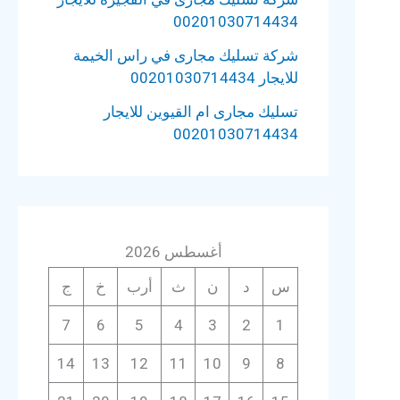
00201030714434
شركة تسليك مجارى في راس الخيمة
للايجار 00201030714434
تسليك مجارى ام القيوين للايجار
00201030714434
أغسطس 2026
س
د
ن
ث
أرب
خ
ج
7
6
5
4
3
2
1
14
13
12
11
10
9
8