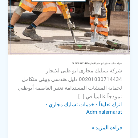
شركة تسليك مجارى ابو ظبى للايجار 00201030714434
شركة تسليك مجارى ابو ظبى للايجار
00201030714434 دليل هندسي وبيئي متكامل
لحماية المنشآت المستدامة ​تعتبر العاصمة أبوظبي
نموذجاً عالمياً في […]
اترك تعليقاً
-
خدمات تسليك مجاري
-
Adminalemarat
شركة
قراءة المزيد »
تسليك