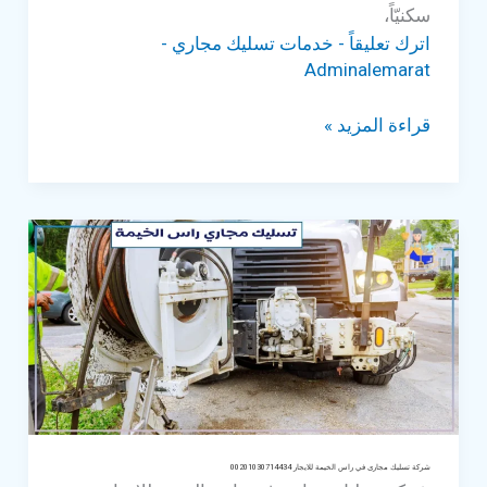
سكنيّاً،
اترك تعليقاً
-
خدمات تسليك مجاري
-
Adminalemarat
شركة
قراءة المزيد »
تسليك
مجارى
في
الفجيرة
للايجار
00201030714434
شركة تسليك مجارى في راس الخيمة للايجار 00201030714434